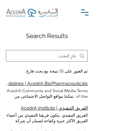
Search Results
تم العثور على 55 نتيجة مع بحث فارغ
Community Guidelines | AcedrA BioPharmaceuticals
AcedrA Community and Social Media Terms
of Use. تمكننا مواقع التواصل الاجتماعي من
التفاعل والتواصل مع عملائنا بطريقة لا تستطيع
المواقع التقليدية القيام بها. نستخدم وسائل
الفريق التنفيذي | AcedrA Institute
التواصل الاجتماعي كجزء من التزامنا بالشفافية
الفريق التنفيذي. يتكون فريقنا التنفيذي من أعضاء
وتقديم المعلومات لعملائنا وأصحاب المصلحة.
الفريق الأكثر خبرة وكفاءة لضمان أن شركة
لدينا تواجد على العديد من منصات الوسائط
الأدوية لدينا تلبي أهدافها المؤسسية. إنهم
الاجتماعية التي يمكنك استخدامها لمواكبة أخبار