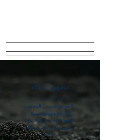
تطوير بذكاء
نحن شركة ناشئة سريعة
النمو مع التحسين المستمر
لقدراتنا وتوسيع بصمتنا.
اشترك مع AcedrA اليوم
لتعيش هذه الرحلة المذهلة
للنجاح!