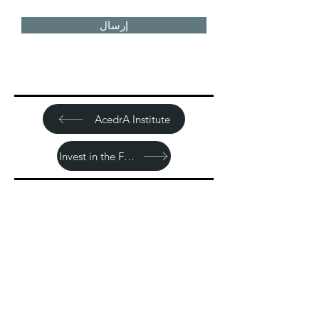
إرسال
AcedrA Institute
Invest in the Future
Sitemap
بيت
حمضنا النووي
قصتنا
الحكم
المسؤولية الاجتماعية للشركات