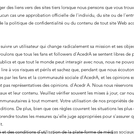
 des liens vers des sites tiers lorsque nous pensons que vous trouv
aucun cas une approbation officielle de l'individu, du site ou de l'e
e la politique de confidentialité ou du contenu de tout site Web acc
uivre un utilisateur qui change radicalement sa mission et ses objecti
ulons que tous les fans et followers d'AcedrA se sentent libres de
 publics et que tout le monde peut interagir avec nous, nous ne pouv
z lire à vos risques et périls et sachez que, pendant que nous écouton
tes par les fans et la communauté sociale d'AcedrA, et les opinions ex
t pas représentatives des opinions. d'Acedr A. Nous nous réservons
x et leur contenu. Veuillez vérifier souvent les mises à jour, car nou
communautaires à tout moment. Votre utilisation de nos propriétés d
itions. De plus, bien que ces règles couvrent les situations les plus
rendre toutes les mesures qu'elle juge appropriées pour s'assurer qu'
t.
é et des conditions d'utilisation de la plate-forme de médias sociaux 