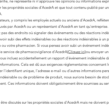
vérifie, ne représente ni n'approuve les opinions ou informations exp
r les propriétés sociales d'AcedrA et que tout contenu publié par u
A.
sateurs, y compris les employés actuels ou anciens d'AcedrA, reflèten
ouvés par AcedrA ou un représentant d'AcedrA en tant qu'entreprise.
t pas des endroits où signaler des événements ou des réactions indé
voir subi des effets indésirables ou des réactions indésirables à un p
u votre pharmacien. Si vous pensez avoir subi un événement indésira
r le service de pharmacovigilance d'AcedrA
(Cliquez ici)
ou envoyer un
 vous incluez accidentellement un rapport d'événement indésirable 
informations. Cela est dû aux exigences réglementaires concernant le
r l'identifiant unique, l'adresse e-mail ou d'autres informations per
ndésirable ou de problème de produit, nous aurions besoin de stoc
ent. Ces informations doivent obligatoirement être soumises au se
être discutés sur les propriétés sociales d'AcedrA mais ne doivent 