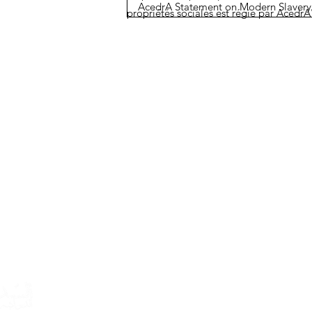
AcedrA Statement on Modern Slavery
propriétés sociales est régie par AcedrA
Services
Our Story
Our DNA
Licensing
Governance
Early & Managed Access P
Corporate Social Responsibility
Regulatory & Medical Affair
Board of Directors
Distribution & Supply Chain
Executive Team
Full Agency Management
Message from the CEO
Advisory & Consultancy
In case you experience 
following the administrat