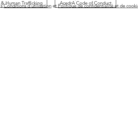
 & Human Trafficking
AcedrA Code of Conduct
's
Conditions d'utilisation
et
Politique de confidentialité et de cooki
Capabilities
Partnership
In
Regional Presence
Business Units
In
rograms
Regulatory Support
Access Sourcing
N
s
Medical Support
Access Innovation
Re
Business Support
Therapeutics Areas
Ad
Commercial Excellence
Business Development
Health Institute
or suspect any adverse event
AcedrA Terms & Conditions of 
ion of our products, promoted or